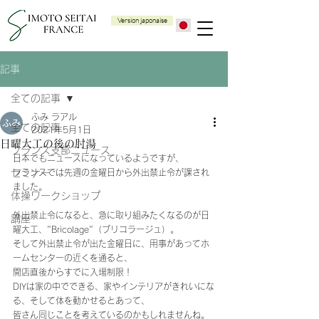
Version japonaise
記事
全ての記事
ふみ ラアル
全ての記事
2021年5月1日
日曜大工の後の肘湯
フランス支部ニュース
日本でもニュースになっているようですが、
セミナー
フランスでは先週の金曜日から外出禁止令が課され
ました。
体操ワークショップ
外出禁止令になると、急に取り組みたくなるのが日
講座
曜大工、"Bricolage"（ブリコラージュ）。
そして外出禁止令が出た金曜日に、用事があってホ
ームセンターの近くを通ると、
開店直後からすでに入場制限！
DIYは家の中でできる、家やインテリアがきれいにな
る、そして体を動かせるとあって、
皆さん同じことを考えているのかもしれませんね。