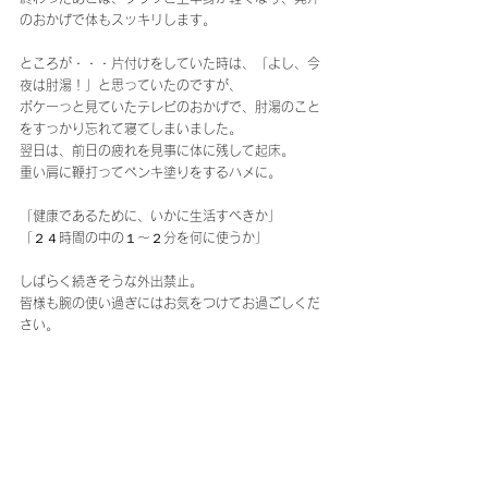
のおかげで体もスッキリします。
ところが・・・片付けをしていた時は、「よし、今
夜は肘湯！」と思っていたのですが、
ボケーっと見ていたテレビのおかげで、肘湯のこと
をすっかり忘れて寝てしまいました。
翌日は、前日の疲れを見事に体に残して起床。
重い肩に鞭打ってペンキ塗りをするハメに。
「健康であるために、いかに生活すべきか」
「２４時間の中の１〜２分を何に使うか」
しばらく続きそうな外出禁止。
皆様も腕の使い過ぎにはお気をつけてお過ごしくだ
さい。