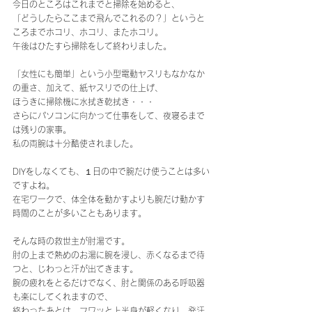
今日のところはこれまでと掃除を始めると、
「どうしたらここまで飛んでこれるの？」というと
ころまでホコリ、ホコリ、またホコリ。
午後はひたすら掃除をして終わりました。
「女性にも簡単」という小型電動ヤスリもなかなか
の重さ、加えて、紙ヤスリでの仕上げ、
ほうきに掃除機に水拭き乾拭き・・・
さらにパソコンに向かって仕事をして、夜寝るまで
は残りの家事。
私の両腕は十分酷使されました。
DIYをしなくても、１日の中で腕だけ使うことは多い
ですよね。
在宅ワークで、体全体を動かすよりも腕だけ動かす
時間のことが多いこともあります。
そんな時の救世主が肘湯です。
肘の上まで熱めのお湯に腕を浸し、赤くなるまで待
つと、じわっと汗が出てきます。
腕の疲れをとるだけでなく、肘と関係のある呼吸器
も楽にしてくれますので、
終わったあとは、フワッと上半身が軽くなり、発汗