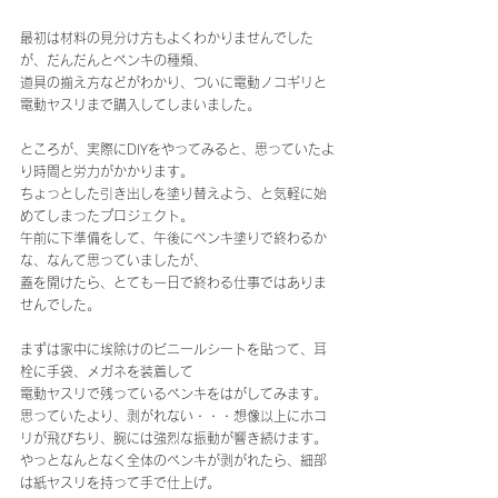
最初は材料の見分け方もよくわかりませんでした
が、だんだんとペンキの種類、
道具の揃え方などがわかり、ついに電動ノコギリと
電動ヤスリまで購入してしまいました。
ところが、実際にDIYをやってみると、思っていたよ
り時間と労力がかかります。
ちょっとした引き出しを塗り替えよう、と気軽に始
めてしまったプロジェクト。
午前に下準備をして、午後にペンキ塗りで終わるか
な、なんて思っていましたが、
蓋を開けたら、とても一日で終わる仕事ではありま
せんでした。
まずは家中に埃除けのビニールシートを貼って、耳
栓に手袋、メガネを装着して
電動ヤスリで残っているペンキをはがしてみます。
思っていたより、剥がれない・・・想像以上にホコ
リが飛びちり、腕には強烈な振動が響き続けます。
やっとなんとなく全体のペンキが剥がれたら、細部
は紙ヤスリを持って手で仕上げ。