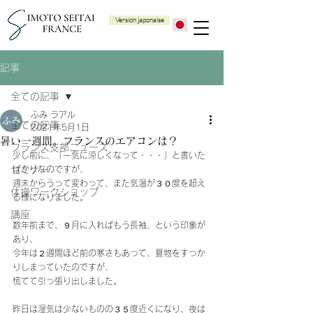
Version japonaise
記事
全ての記事
ふみ ラアル
全ての記事
2021年5月1日
暑い一週間。フランスのエアコンは？
フランス支部ニュース
少し前に、「一気に涼しくなって・・・」と書いた
セミナー
ばかりなのですが、
週末からうって変わって、また気温が３０度を超え
体操ワークショップ
る様になりました。
講座
数年前まで、９月に入ればもう長袖、という印象が
あり、
今年は２週間ほど前の寒さもあって、夏物をすっか
りしまっていたのですが、
慌てて引っ張り出しました。
昨日は湿気は少ないものの３５度近くになり、夜は