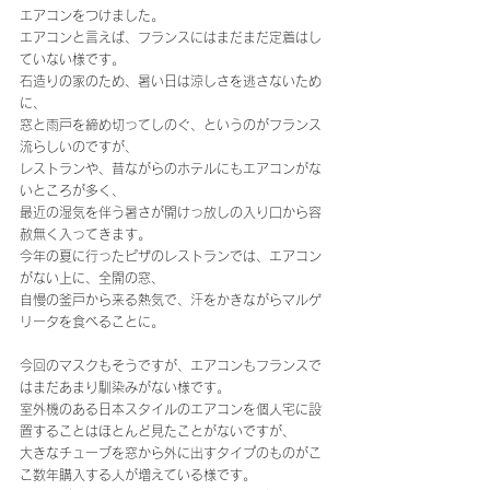
エアコンをつけました。
エアコンと言えば、フランスにはまだまだ定着はし
ていない様です。
石造りの家のため、暑い日は涼しさを逃さないため
に、
窓と雨戸を締め切ってしのぐ、というのがフランス
流らしいのですが、
レストランや、昔ながらのホテルにもエアコンがな
いところが多く、
最近の湿気を伴う暑さが開けっ放しの入り口から容
赦無く入ってきます。
今年の夏に行ったピザのレストランでは、エアコン
がない上に、全開の窓、
自慢の釜戸から来る熱気で、汗をかきながらマルゲ
リータを食べることに。
今回のマスクもそうですが、エアコンもフランスで
はまだあまり馴染みがない様です。
室外機のある日本スタイルのエアコンを個人宅に設
置することはほとんど見たことがないですが、
大きなチューブを窓から外に出すタイプのものがこ
こ数年購入する人が増えている様です。