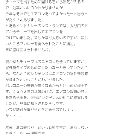
チューブを出すために開ける窓から熱気が入るの
で、効率がいいのかわかりませんが、
今年はそれでもエアコンあってよかったーと思う日
がたくさんありました。
とあるインドカレーのレストランでは、入り口のド
アからチューブを出してエアコンを
つけていました。音もかなり大きいのですが、涼し
いところでカレーを食べられたことに満足。
背に腹は変えられませんね。
我が家もチューブ式のエアコンを使っていますが、
室外機タイプのものにしたいなーと思っていたとこ
ろ、なんとこのレジデンスはエアコンの室外機設置
が禁止だということがわかりました。
バルコニーの景観が悪くなるからというのが理由で
す。２００３年の猛暑の時に、エアコン設置の許可
を求める案を、住民がレジデンスの組合に提案しま
したが、見事に却下されたそうです。
いつか許可が降りるときが来るのでしょう
か・・・。
本来「夏は終わり」という時期ですが、油断しない
で過ごしたい一週間です。