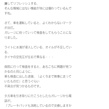
泄してリフレッシュする、
そんな機械にはない機能が体には備わっているんで
すね。
さて、車を運転していると、よくわからないマーク
が点灯。
ガレージに持っていって検査をしてもらうことにな
りました。
ライトに水滴が浸入している、オイルが不足してい
る、
タイヤの空気圧が左右で異なる・・・
病院に行って検査をすると、あちこちに問題が見つ
かるのと同じように、
車も検査に出した途端、「よく今まで無事に走って
いたものだ」と思うぐらい
不具合が見つかるものです。
夕方車を引き取りに行こうとしたらガレージから電
話が。
「ブレーキパッドも消耗しているので交換しますか