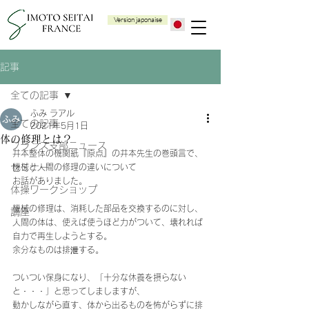
Version japonaise
記事
全ての記事
ふみ ラアル
全ての記事
2021年5月1日
体の修理とは？
フランス支部ニュース
井本整体の機関紙『原点』の井本先生の巻頭言で、
セミナー
機械と人間の修理の違いについて
お話がありました。
体操ワークショップ
機械の修理は、消耗した部品を交換するのに対し、
講座
人間の体は、使えば使うほど力がついて、壊れれば
自力で再生しようとする。
余分なものは排泄する。
ついつい保身になり、「十分な休養を摂らない
と・・・」と思ってしましますが、
動かしながら直す、体から出るものを怖がらずに排