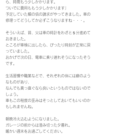
ら、時間もう少しかかります。
ついでに費用ももう少しかかります」
予定していた額の倍の請求がやってきました。車の
修理ってどうしてか必ずこうなりますね・・・。
そういえば、昔、父は車の時計をわざと５分進めて
おきました。
ところが車検に出したら、ぴったり時刻が正常に戻
っていました。
おかげで次の日、電車に乗り遅れそうになったそう
です。
生活習慣や職業などで、それぞれの体には癖のよう
なものがあり、
なんでも真っ直ぐなら良いというものではないので
しょう。
車もこの程度の歪みはそっとしておいてもいいのか
もしれませんね。
朝晩冷え込むようになりました。
ガレージの前からは澄み切った夕暮れ。
暖かい週末をお過ごしてください。